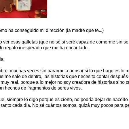
mo ha conseguido mi dirección (la madre que te...)
o ver esas galletas (que no sé si seré capaz de comerme sin sen
 Un regalo inesperado que me ha encantado.
ia.
libro, muchas veces sin pararme a pensar si lo que hago es lo 
ue me sale de dentro, las historias que necesito contar después
uy real, porque a lo mejor no soy creadora de historias sino c
án hechos de fragmentos de seres vivos.
ue, siempre lo digo porque es cierto, no podría dejar de hacerl
ais tanto cada día. No sé cuántos somos, quizá muy pocos para p