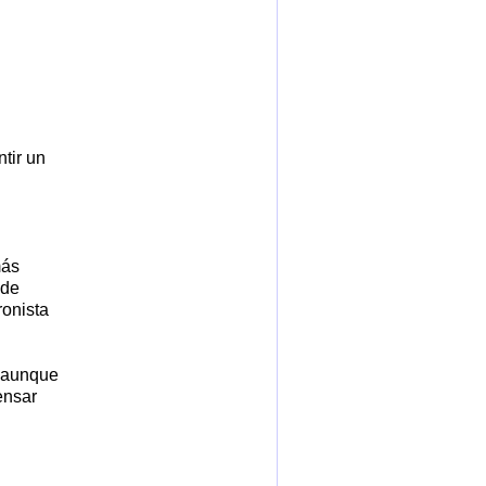
tir un
más
 de
ronista
o aunque
ensar