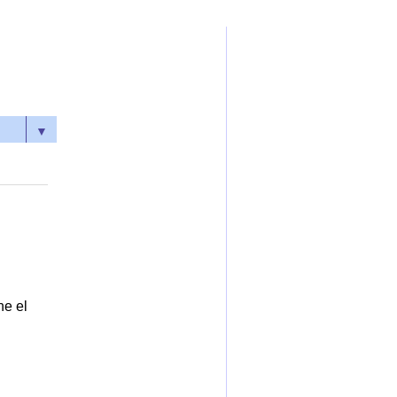
▼
ne el