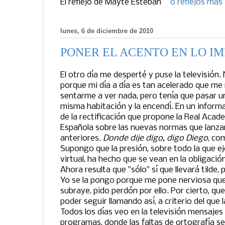
El reflejo de
Mayte Esteban
0 reflejos más
lunes, 6 de diciembre de 2010
PONER EL ACENTO EN LO I
El otro día me desperté y puse la televisión.
porque mi día a día es tan acelerado que me 
sentarme a ver nada, pero tenía que pasar u
misma habitación y la encendí. En un infor
de la rectificación que propone la Real Acad
Española sobre las nuevas normas que lanza
anteriores.
Donde dije digo, digo Diego
, co
Supongo que la presión, sobre todo la que 
virtual, ha hecho que se vean en la obligación
Ahora resulta que "sólo" sí que llevará tilde,
Yo se la pongo porque me pone nerviosa que 
subraye, pido perdón por ello. Por cierto, que 
poder seguir llamando así, a criterio del que 
Todos los días veo en la televisión mensajes
programas, donde las faltas de ortografía se